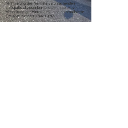
Minimierung des Verluste verursachenden
Luftspalts abzusenken und durch selektive
Absenkung der Hinterachse eine automatisierte
Entladefunktion zu realisieren.
Der Verbrauch des Fahrzeugs wird -abgesehen
von der Effizienz der verbauten Antriebs- und
Speichermodule- neben dem Gewicht
maßgeblich von Rollwiderstand und
Luftwiderstand bestimmt, so ist - auch von
Designerseite bei dieser speziellen
Herausforderung durchaus willkommen - der
Raddurchmesser über dem Durchschnitt des
Gewohnten bei reduzierter Breite. Der
Luftwiderstand ist zum einen durch die
gestreckte Form des Fahrzeugs günstig zu
gestalten und wird zudem nur bei Beladung
geringfügig erhöht, der Laderaum braucht nur
Energie, wenn er beladen ist.
​.
© 2019 Stefan Zeuner